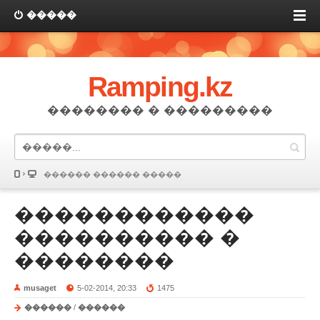
�����
Ramping.kz
�������� � ���������
������ ������ �����
������������
���������� �
��������
musaget
5-02-2014, 20:33
1475
������
/
������