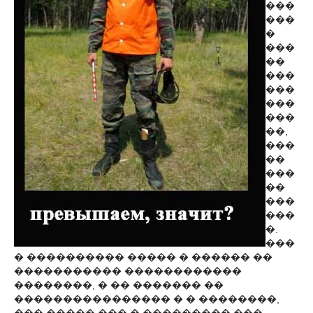
���
���
�
���
��
���
���
���
���
��,
���
��
���
��
���
���
�.
���
� ���������� ����� � ������ ��
����������� ������������
��������, � �� ������� ��
���������������� � � ��������,