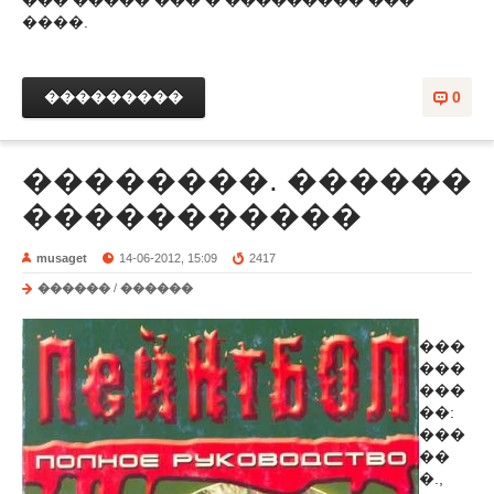
��� ����� ��� � ��������� ���
����.
���������
0
��������. ������
�����������
musaget
14-06-2012, 15:09
2417
������
/
������
���
���
���
��:
���
��
�.,