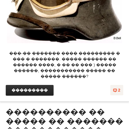
���-�� ������� ���� ��������� �
��� � �������. ����� ������ ��
������ ����, � �� �� ��� ) �����
������, ����������� ����� ��
����� ������?
���������
2
���������� ��
����� �� �������