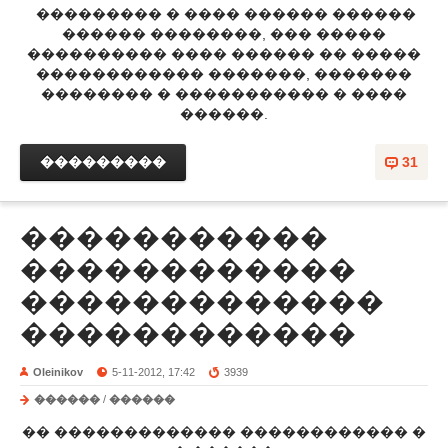
��������� � ���� ������ ������
������ ��������, ��� �����
���������� ���� ������ �� �����
������������ �������, �������
�������� � ����������� � ����
������.
���������
31
�����������
������������
�������������
������������
Oleinikov
5-11-2012, 17:42
3939
������
/
������
�� ������������� ������������ �