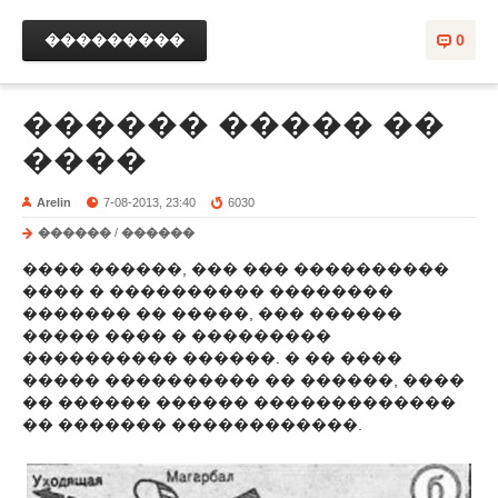
���������
0
������ ����� ��
����
Arelin
7-08-2013, 23:40
6030
������
/
������
���� ������, ��� ��� ����������
���� � ���������� ��������
������� �� �����, ��� ������
����� ���� � ���������
���������� ������. � �� ����
����� ���������� �� ������, ����
�� ������ ������ �������������
�� ������� ������������.