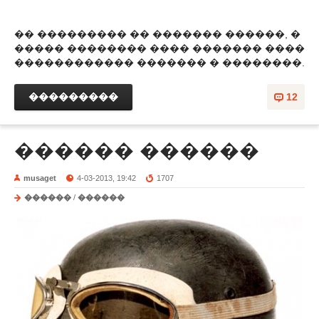
�� ��������� �� ������� ������, �
����� �������� ���� ������� ����
������������ ������� � ��������.
���������
12
������ ������
musaget
4-03-2013, 19:42
1707
������
/
������