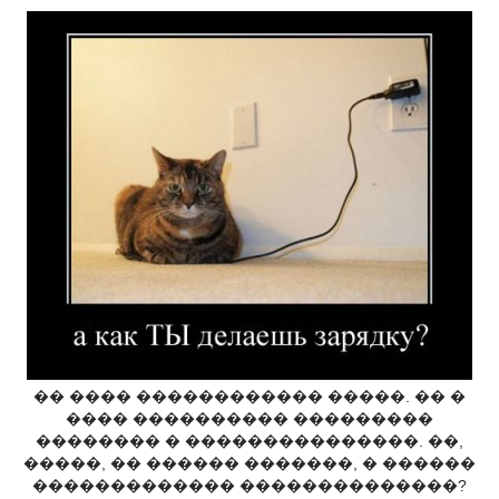
�� ���� ������������ �����. �� �
���� ���������� ���������
�������� � ���������������. ��,
�����, �� ������ �������, � ������
������������� ��������������?