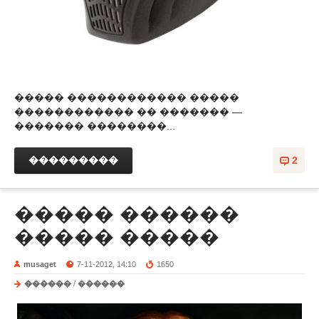
����� ������������ �����
������������ �� ������� —
������� ��������...
���������
2
����� ������
����� �����
musaget
7-11-2012, 14:10
1650
������
/
������