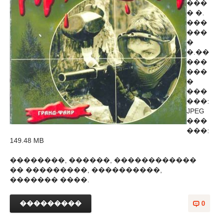
���
� �.
���
���
�
�.��
���
���
�
���
���:
JPEG
���
���:
149.48 MB
��������, ������, ������������
�� ���������, ����������,
������� ����.
���������
0