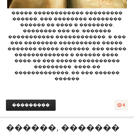
����� ������������ ���������
������, ��� �������� ��������
������ �� ���� � ��������,
�������� ��� ��. �������
����������� ������������, � ���
��� �������� ���������� �����.
������� ����� �������, ��� �����
������������� � ������ ����.
����-�� ��� ����� ����������
���������. ����-��
�������������, �� ��� ������
������
���������
4
������, �������