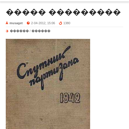
����� ���������
musaget
2-04-2012, 15:06
1380
������
/
������