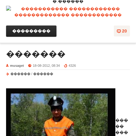
�.������
���������
20
�������
musaget
18-08-2012, 08:34
4326
������
/
������
���
��
���