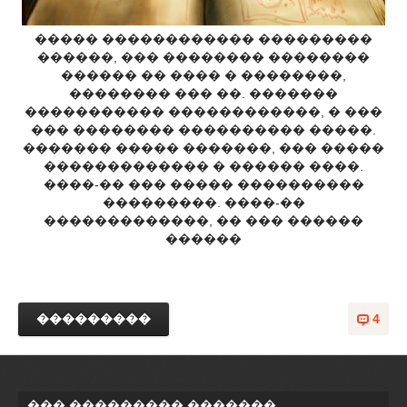
����� ������������ ���������
������, ��� �������� ��������
������ �� ���� � ��������,
�������� ��� ��. �������
����������� ������������, � ���
��� �������� ���������� �����.
������� ����� �������, ��� �����
������������� � ������ ����.
����-�� ��� ����� ����������
���������. ����-��
�������������, �� ��� ������
������
���������
4
��� ��������� �������