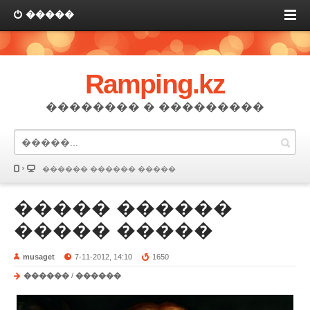
�����
Ramping.kz
�������� � ���������
������ ������ �����
����� ������
����� �����
musaget
7-11-2012, 14:10
1650
������
/
������