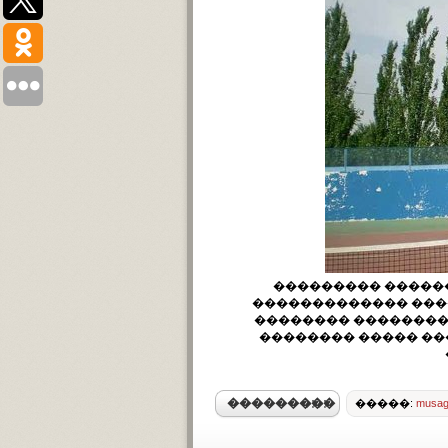
��������� �����
������������� ����
�������� ���������
�������� ����� ��
���������
�����:
musag