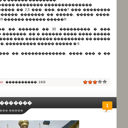
� � ������ ��������.
 ����� �������� ��������������
����� �� 2,5 ���. ���, ���? ��� ��������
������ ������� �� �����, ����� ����.
! ������ ������ �����!!!
�� �� ������ �� 30 ��������� � ���
 �������. �� � ������ ���� ���� �����
����� ��� �������� ��������� �� �����
, ��������� ����� ����� � 6.
��� �� �������������, ���� ��� � ��
et
����������: 1416
� �������
1
��� �����