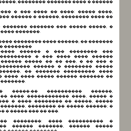
�����, �������� ������� ���� � ������
��� � ��� ���� �� ����: ����� ����,
��� ������ � ������, �������� ���� ��
 ������� ������� ��� ����� �����, �
���� �������.
������ �������� ���� ������, �� �������
�� ��������
���� ������ � ��� �������� ���
 ��������� � ��� ���� ���� ������
 ������ ����� �� �� ���, � �� ��� �
���������� ������ � �������� �����
������, �� ������� ��������� ����
� ���� ���� ����� ������ ������� ��
�������.
� �����-�� ���������� ������,
�� ���� ������������ ����, ����� �
��� � ���� �������� �� �����, �����
�������, �������� �� ����� ������; �
 � ����� ��� �� ���.
�� ��������: ���� ���������� �
��� ������ �������, ������ �����