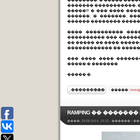
��������, � ����� ����
������� �����������,
�����!!! � ��� ���� ���
������, � �������, ��
������ �������� �����!!
���� ���������� ���
���������� ��� ������
�� ����� �� ���� ����
������������ �� ������
��� ���� ���� ������
����� � �������.
����� �.
���������
�����:
musag
RAMPING �� ������
����:
28-09-2014, 10:13
|
������
/
��