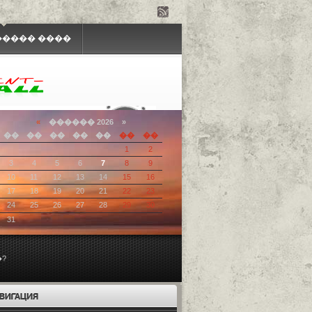
���� ����
«
������ 2026 »
��
��
��
��
��
��
��
1
2
3
4
5
6
7
8
9
10
11
12
13
14
15
16
17
18
19
20
21
22
23
24
25
26
27
28
29
30
31
?