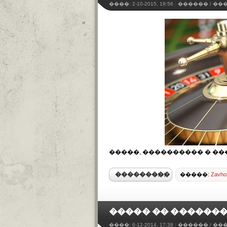
����:
2-10-2015, 19:56
|
������
/
��
�����, ���������� � ��
���������
�����:
Zavho
����� �� ������
����:
6-12-2014, 17:38
|
������
/
��