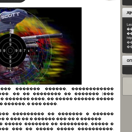
Las
�
�
htt
�
�
�� ������� ������, ������������
��. �� �� �������� �� ������� (���
�� ������� ����, �� ����� ������ �����
� ������, � ��� ����.
���� ��������� �� ������� � ������
 � ��� �� � ������ ���-�� � ������
�� ����� ������� �� ��������, ����� �
��� ��� �� ����� ����� ����������.