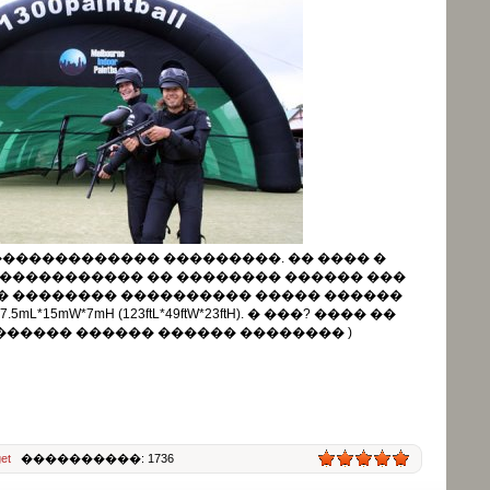
������������� ���������. �� ���� �
 ����������� �� �������� ������ ���
� �������� ���������� ����� ������
*15mW*7mH (123ftL*49ftW*23ftH). � ���? ���� ��
 ������� ������ ������ �������� )
et
����������: 1736