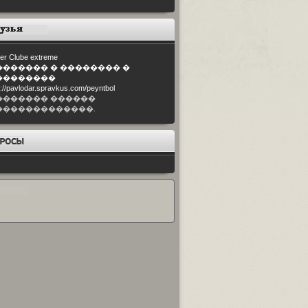
er Clube extreme
������� � �������� �
��������
p://pavlodar.spravkus.com/peyntbol
������� ������
�������������.