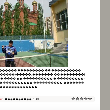
������ ��������� �� ����������
���� (�����, ������� �� ��������).
 ���� �� ���������� � ��������� -
� ���������� ���������� �������
�������������.
et
����������: 1504