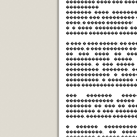
�������� ���� ��� ���
���������
������� ���� �������
������ ��� ��������� 
����, � ����� �������!
� � ���� ��������� ��
������ �������� �����
� ��� � ��� �����: �� 
�����, � ��� ������� �
�� ��� ���� �� ���
������������ �����.
�������, � ��� �����
��������� �������. 
������������ � ����
���������. � ������� 
���� ��������� ������
��� ������� ����
������������� ����� 
������� �� ��� �� ��
�������� � ��� ������
�����, ������� ��������
� ������ ���������
����������, �� ���