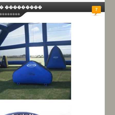
� ���������
7
��������