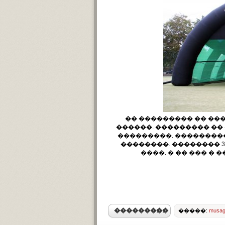
�� ��������� �� ��
������. ��������� ��
���������. ��������
��������. �������� 37.5mL
����. � �� ��� �
���������
�����:
musag