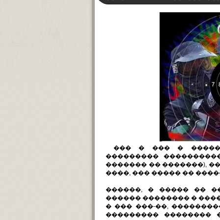
��� � ��� � ������
��������� ����������
������� �� �������), �
����, ��� ����� �� ����
������, � ����� �� 
������ �������� � �����
� ��� ���-��, �������
��������� �������� 