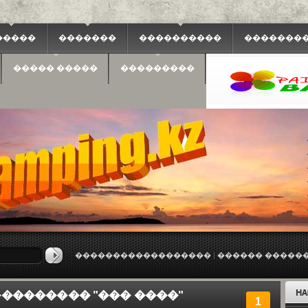
�����
�������
����������
��������
����� �����
���������
emugames
������������������
|
������ ������
�������� "��� ����"
1