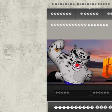
� ��������
�������� �����
�������
� �����
�
������������ �������
�����:
������:
���������� ��� �