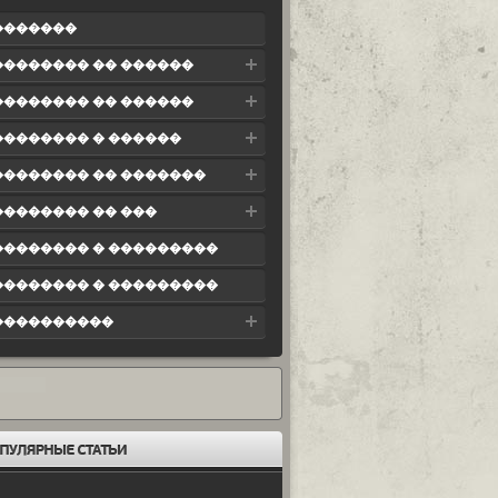
�������
�������� �� ������
�������� �� ������
�������� � ������
�������� �� �������
�������� �� ���
�������� � ���������
�������� � ���������
����������