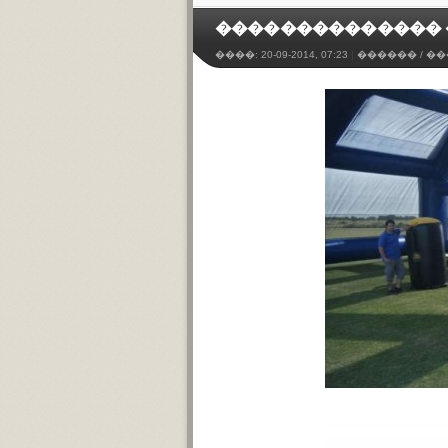
�������������� 
����:
20-09-2014, 07:23
|
������
/
��