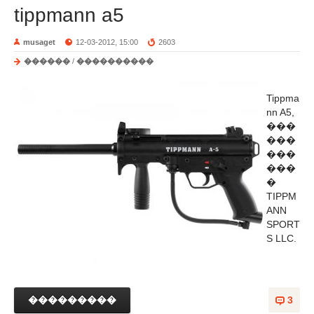
tippmann a5
musaget
12-03-2012, 15:00
2603
������
/
����������
Tippma
nn A5,
���
���
���
���
�
TIPPM
ANN
SPORT
S LLC.
���������
3