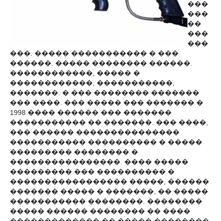
���
���
��
���
���
���. ����� ����������� � ���
������. ����� �������� ������.
������������, ����� �
������������, �����������,
�������. � ��� �������� �������
��� ����. ��� ����� ��� ������� �
1998 ���� ������ ��� �������
����������� �� �������. ��� ����,
��� ������ ���������������
����������� ���������� � �����
��������� �������� �
����������������. ���� �����
��������� ��� ���������� �
����������������� �����, ������
������� ����� � �������, �� �����
����������� ��������. ��������
����� ������ �������� �� ����