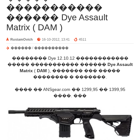
�����������
������ Dye Assault
Matrix ( DAM )
RustamOvich
16-10-2012, 13:41
4511
������
/
����������
�������� Dye 12.10.12 ������������
����� ����������� ������
Dye Assault
Matrix
(
DAM
), ������� ��� �����
�������� � �������.
���� �� ANSgear.com �� 1299,95 �� 1399,95
����. ���