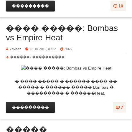
���������
10
���� �����: Bombas
vs Empire Heat
Zavhoz
18-10-2012, 09:52
3065
������
/
����������
� ���� ����� � ������ ���� ��
����� � ������ ����� Bombas �
��������� � ������Heat.
���������
7
�����