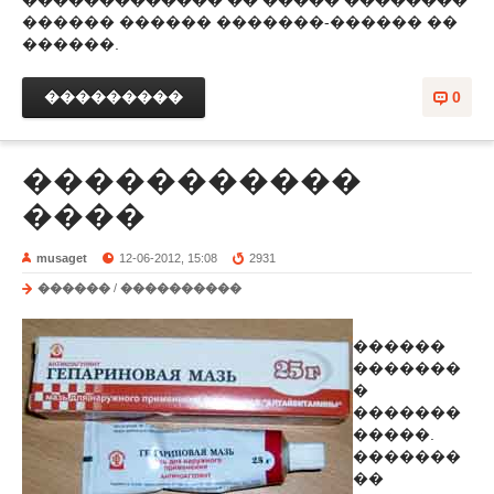
������������� �� ����� ��������
������ ������ �������-������ ��
������.
���������
0
�����������
����
musaget
12-06-2012, 15:08
2931
������
/
����������
������
�������
�
�������
�����.
�������
��