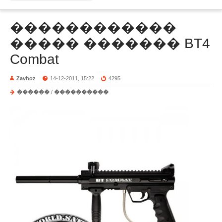
������������
����� ������� BT4
Combat
Zavhoz
14-12-2011, 15:22
4295
������
/
����������