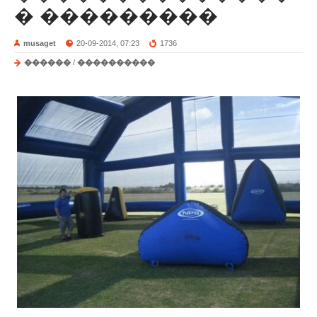
� ���������
musaget
20-09-2014, 07:23
1736
������
/
����������