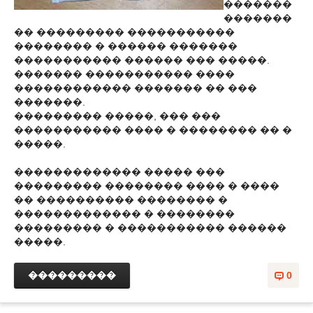
�������
�������
�� ��������� �����������
�������� � ������ �������
����������� ������ ��� �����.
������� ����������� ����
������������ ������� �� ���
�������.
��������� �����, ��� ���
����������� ���� � �������� �� �
�����.
������������� ����� ���
��������� �������� ���� � ����
�� ���������� �������� �
������������� � ��������
��������� � ����������� ������
�����.
���������
0