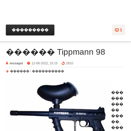
���������
1
������ Tippmann 98
musaget
12-06-2012, 15:15
2810
������
/
����������
���
���
���
��
���
��,
���