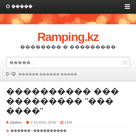
�����
Ramping.kz
�������� � ���������
������ ������ �����
���������� ���
��������� "���
����"
Zavhoz
2-10-2015, 19:56
1428
������
/
����������