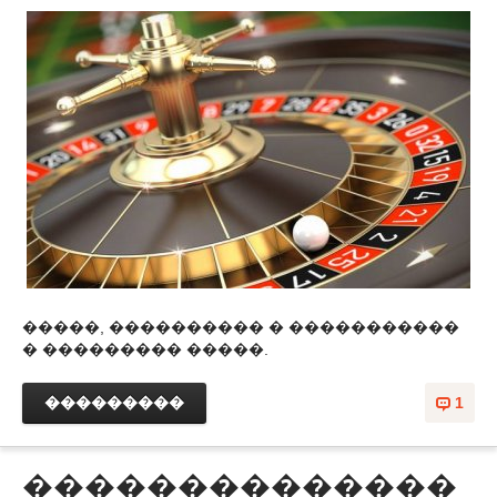
�����, ���������� � �����������
� ��������� �����.
���������
1
��������������