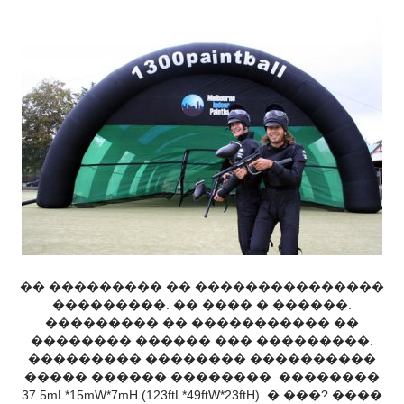
�� ��������� �� ���������������
���������. �� ���� � ������.
��������� �� ����������� ��
�������� ������ ��� ���������.
��������� �������� ����������
����� ������ ��������. ��������
37.5mL*15mW*7mH (123ftL*49ftW*23ftH). � ���? ����