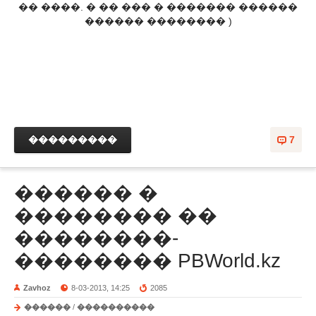
�� ����. � �� ��� � ������� ������
������ �������� )
���������
7
������ �
�������� ��
��������-
�������� PBWorld.kz
Zavhoz
8-03-2013, 14:25
2085
������
/
����������