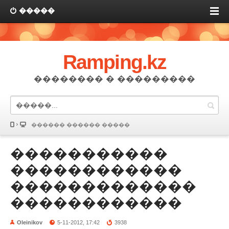
�����
Ramping.kz
�������� � ���������
������ ������ �����
�����������
������������
�������������
������������
Oleinikov
5-11-2012, 17:42
3938