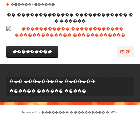
������
/
������
�� ������������� ������������ �
�.������
���������
20
��� ��������� �������
������ ������ �����
Powered by
�������� � ���������
� 2014