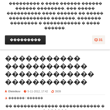
��������� � ���� ������ ������
������ ��������, ��� �����
���������� ���� ������ �� �����
������������ �������, �������
�������� � ����������� � ����
������.
���������
31
�����������
������������
�������������
������������
Oleinikov
5-11-2012, 17:42
3939
������
/
������
�� ������������� ������������ �