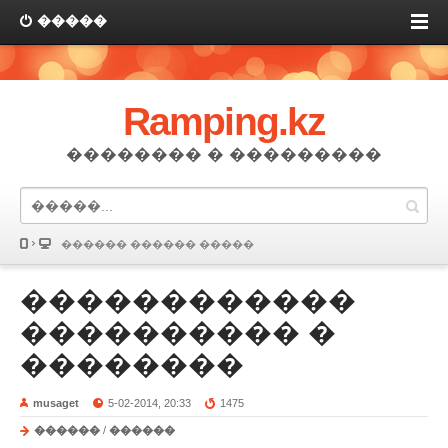
�����
Ramping.kz
�������� � ���������
������ ������ �����
������������
���������� �
��������
musaget
5-02-2014, 20:33
1475
������
/
������