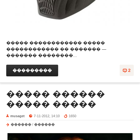
����� ������������ �����
������������ �� ������� —
������� ��������...
���������
2
����� ������
����� �����
musaget
7-11-2012, 14:10
1650
������
/
������