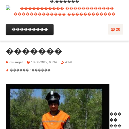
�.������
���������
20
�������
musaget
18-08-2012, 08:34
4326
������
/
������
���
��
���