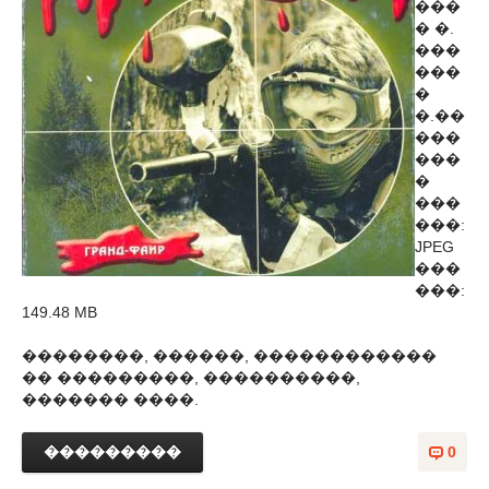
���
� �.
���
���
�
�.��
���
���
�
���
���:
JPEG
���
���:
149.48 MB
��������, ������, ������������
�� ���������, ����������,
������� ����.
���������
0