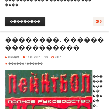
��� ����� ��� � ��������� ���
����.
���������
0
��������. ������
�����������
musaget
14-06-2012, 15:09
2417
������
/
������
���
���
���
��:
���
��
�.,