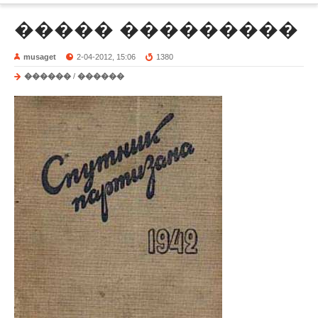
����� ���������
musaget
2-04-2012, 15:06
1380
������
/
������