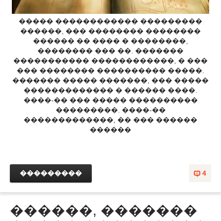
����� ������������ ���������
������, ��� �������� ��������
������ �� ���� � ��������,
�������� ��� ��. �������
����������� ������������, � ���
��� �������� ���������� �����.
������� ����� �������, ��� �����
������������� � ������ ����.
����-�� ��� ����� ����������
���������. ����-��
�������������, �� ��� ������
������
���������
4
������, �������