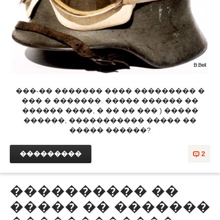
���-�� ������� ���� ��������� �
��� � �������. ����� ������ ��
������ ����, � �� �� ��� ) �����
������, ����������� ����� ��
����� ������?
���������
2
���������� ��
����� �� �������