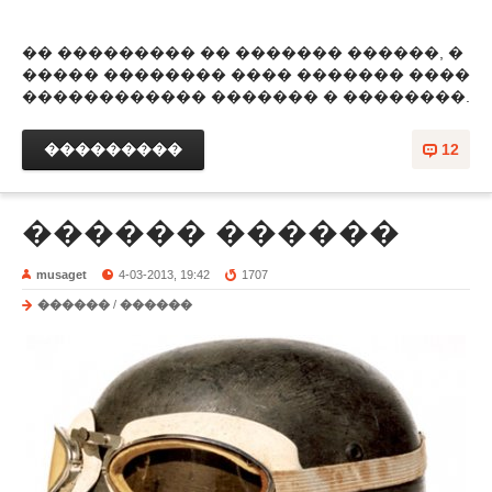
�� ��������� �� ������� ������, �
����� �������� ���� ������� ����
������������ ������� � ��������.
���������
12
������ ������
musaget
4-03-2013, 19:42
1707
������
/
������