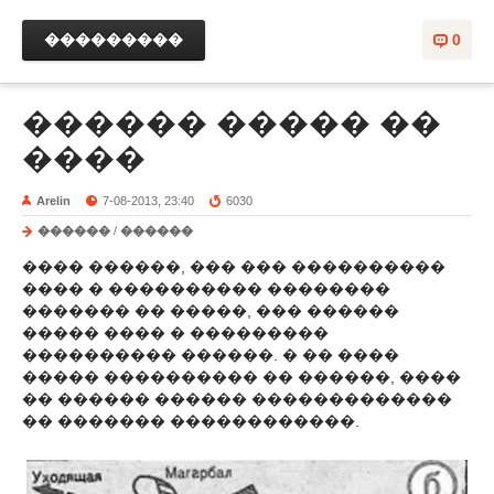
���������
0
������ ����� ��
����
Arelin
7-08-2013, 23:40
6030
������
/
������
���� ������, ��� ��� ����������
���� � ���������� ��������
������� �� �����, ��� ������
����� ���� � ���������
���������� ������. � �� ����
����� ���������� �� ������, ����
�� ������ ������ �������������
�� ������� ������������.