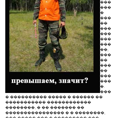
���
���
�
���
��
���
���
���
���
��,
���
��
���
��
���
���
�.
���
� ���������� ����� � ������ ��
����������� ������������
��������, � �� ������� ��
���������������� � � ��������,