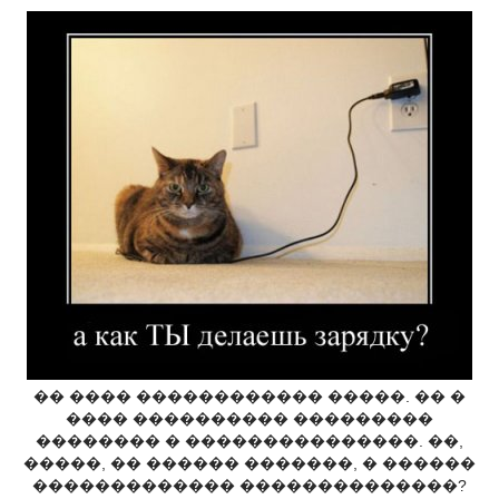
�� ���� ������������ �����. �� �
���� ���������� ���������
�������� � ���������������. ��,
�����, �� ������ �������, � ������
������������� ��������������?