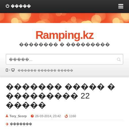
�����
Ramping.kz
�������� � ���������
������ ������ �����
������� ����� �
��������� 22
�����
Tory_Scorp
26-03-2014, 23:42
1160
�������