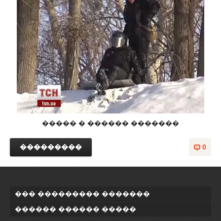
����� � ������ �������
���������
0
��� ��������� �������
������ ������ �����