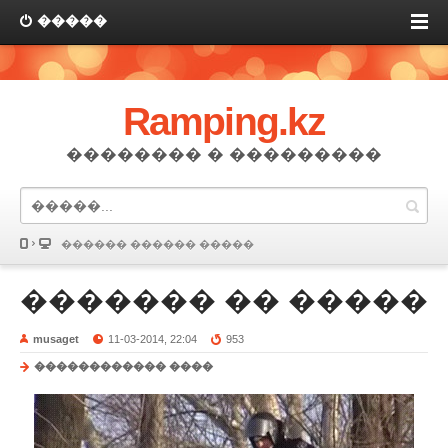
�����
Ramping.kz
�������� � ���������
������ ������ �����
������� �� �����
musaget
11-03-2014, 22:04
953
������������ ����