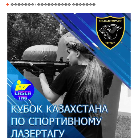
�������
/
���������� �������