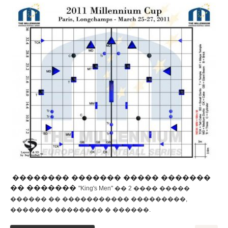
�������� ������� ����� �������
�� �������
"King's Men" �� 2 ����
�����
������ �� ����������� ���������,
������� �������� � ������.