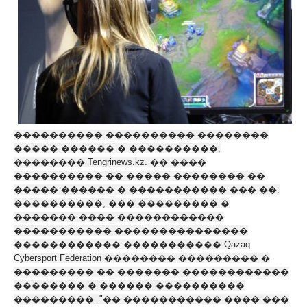
���������� ���������� ��������
����� ������ � ����������,
�������� Tengrinews.kz. �� ����
���������� �� ����� �������� ��
����� ������ � ����������� ��� ��.
����������, ��� ��������� �
������� ���� ������������
����������� ���������������
������������ ����������� Qazaq
Cybersport Federation �������� ��������� �
��������� �� ������� ������������
�������� � ������ ����������
���������. "�� ����������� ���� ���