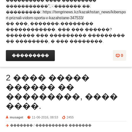
���������� ���� ���������
�����������", - ������� ��.
���������:
https://tengrinews.kz/kazakhstan_news/kiberspo
rt-priznali-vidom-sporta-v-kazahstane-347533/
�� ���, �������-��������
������������. ��� ��� ������?
������� ��� ��������� ���������
�� ��������, � ��� ��������.
���������
0
2 ���� �����
������ ��
���������, ����
����.
musaget
11-06-2016, 08:53
2455
�������
/
���������� �������