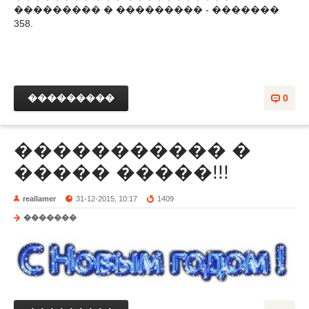
��������� � ��������� - �������
358.
���������
0
����������� �
����� �����!!!
reallamer
31-12-2015, 10:17
1409
�������