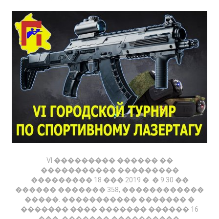
VI ��������� ������ ��
����������� ���������
��������� 18 ��� 2019 �. � 9.30 ��
������ ������� 358, ������������
�����. ����������� ������� �
������� ���� ������� ������ 16
���. ������� ����������,