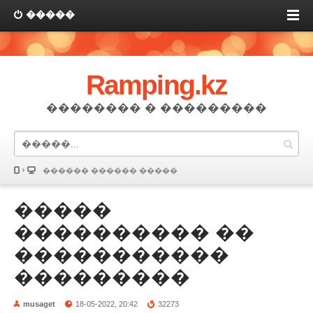
�����
Ramping.kz
�������� � ���������
������ ������ �����
�����
���������� ��
�����������
���������
musaget
18-05-2022, 20:42
32273