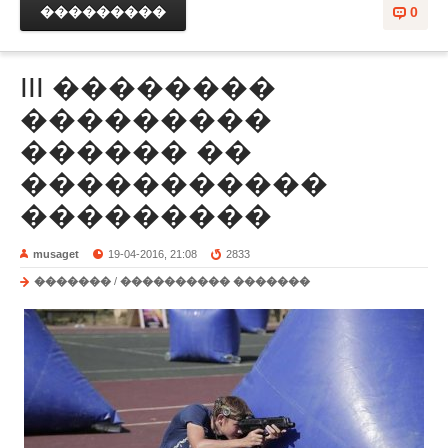
���������
0
III ��������
���������
������ ��
�����������
���������
musaget
19-04-2016, 21:08
2833
�������
/
���������� �������