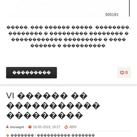
�����, ��� ������ �����. ��������,
�������� � ��������� �������� �
������������ ��������� � ����
������ � ����������.
���������
0
VI ������ ��
�����������
���������
musaget
16-05-2019, 18:27
4859
�������
/
���������� �������