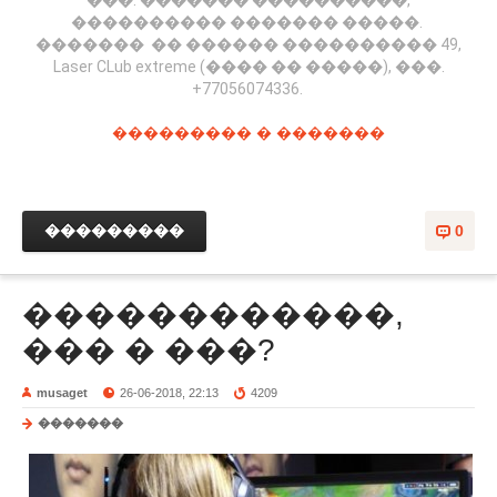
���������� ������� �����.
������� �� ������ ���������� 49,
Laser CLub extreme (���� �� �����), ���.
+77056074336.
��������� � �������
���������
0
������������,
��� � ���?
musaget
26-06-2018, 22:13
4209
�������