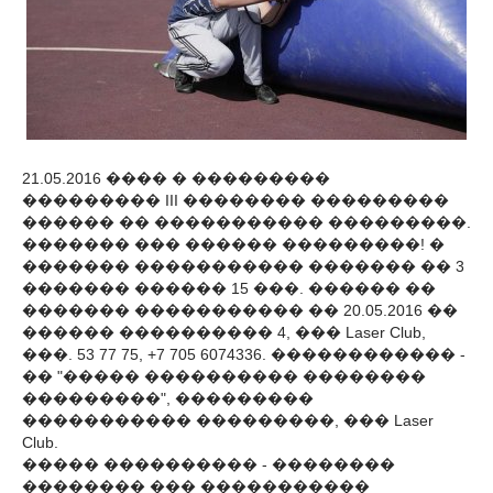
21.05.2016 ���� � ���������
��������� III �������� ���������
������ �� ����������� ���������.
������� ��� ������ ���������! �
������� ����������� ������� �� 3
������� ������ 15 ���. ������ ��
������� ����������� �� 20.05.2016 ��
������ ���������� 4, ��� Laser Club,
���. 53 77 75, +7 705 6074336. ������������ -
�� "����� ���������� ��������
���������", ���������
����������� ���������, ��� Laser
Club.
����� ���������� - ��������
�������� ��� �����������