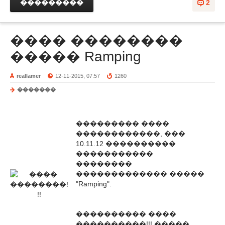
���������
2
���� ��������
����� Ramping
reallamer
12-11-2015, 07:57
1260
�������
��������� ����
������������, ���
10.11.12 ����������
�����������
��������
������������� �����
"Ramping".
���������� ����
����������!!! �����