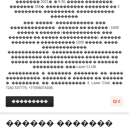
������� 2021�. � 9.30, ����� ��������,
������� 358�, ����������� ������� �� 3
��������. ���������: �����������,
��������.
���. ����� - �����������. ���
������������� - ������ �� ������ - 1000
����� � ������ (�����������, ���
������� �� ����� �����������), ������
������� � ���������� 1000 �����, ����
�������������.
������������ - ��������� �����������
��������� ������������ �������, ��
����� ���������� �������� � ������
���������, ��� Lazer CLUB.
��������� � ������� ������� �� ����
����������. ������� � ������ �� ������
�. ��������, ��. ���������� 4, Laser Club, ���.
7182 537775, +77056074336.
���������
0
������ �������