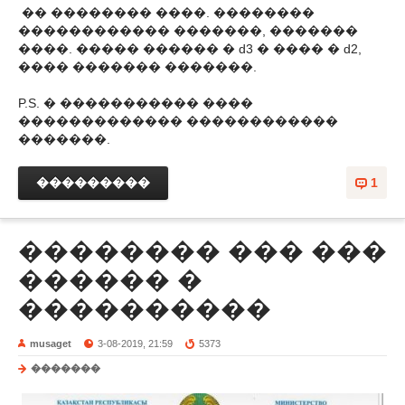
�� �������� ����. ��������
������������ �������, �������
����. ����� ������ � d3 � ���� � d2,
���� ������� �������.
P.S. � ����������� ����
������������� ������������
�������.
���������
1
�������� ��� ���
������ �
����������
musaget
3-08-2019, 21:59
5373
�������