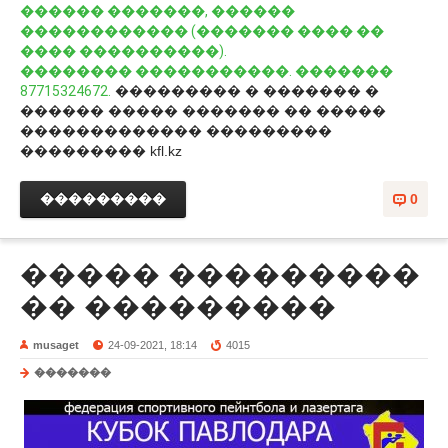
������ �������, ������
������������ (������� ���� ��
���� ����������).
�������� �����������. �������
87715324672.
��������� � ������� �
������ ����� ������� �� �����
������������� ���������
��������� kfl.kz
���������
0
����� ���������
�� ���������
musaget
24-09-2021, 18:14
4015
�������