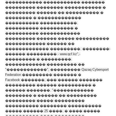
����������� ����������� �������
��������� �������� ����������� �
��������� ������ �� ���������� �
�������� � �������������
���������� �����������.
���������� ���������� �
���������� ������������
��������� ������ ����� ����������
������������ ������ ��
������������� ���������. ��������-
������ ��������� - www.qcf.kz",-
��������� � ���������.
������������ ��������� ��
"������������", ��������� Qazaq Cybersport
Federation ��������� ������� �
Facebook �������, ��� ������ �������
��������� ������ ���������� �
������ �������. "������������
�������� � ������ �� ���������
��������� ����� ���������
���������� �������� ����������
����� ������ 25 ����. � ���� �����