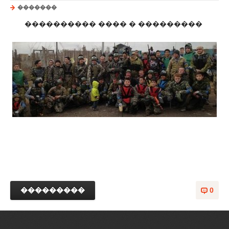
�������
���������� ���� � ���������
���������
0