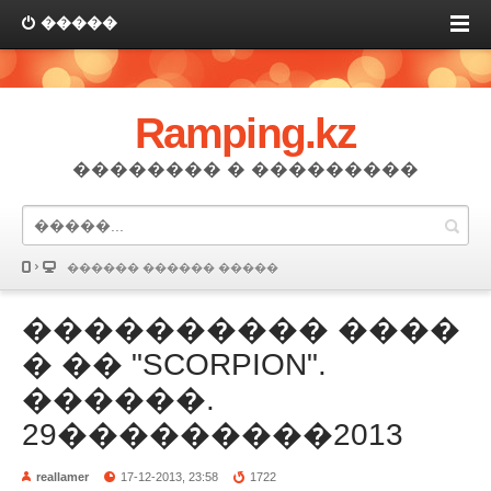
�����
Ramping.kz
�������� � ���������
������ ������ �����
���������� ����
� �� "SCORPION".
������.
29���������2013
reallamer
17-12-2013, 23:58
1722