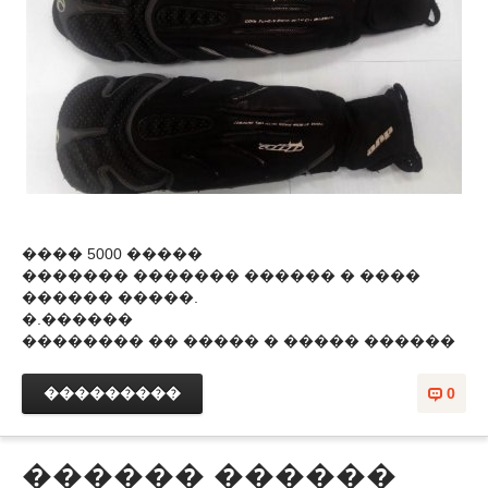
���� 5000 �����
������� ������� ������ � ����
������ �����.
�.������
�������� �� ����� � ����� ������
���������
0
������ ������