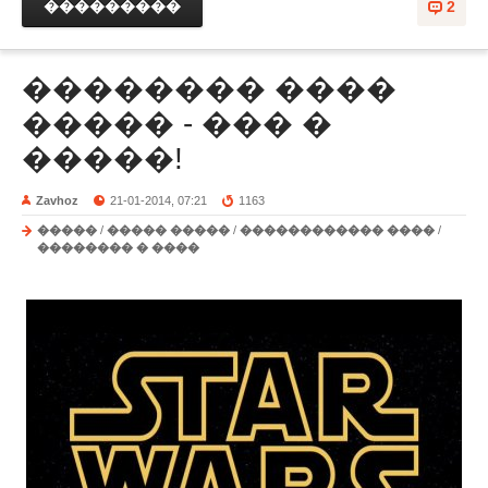
���������
2
�������� ����
����� - ��� �
�����!
Zavhoz
21-01-2014, 07:21
1163
�����
/
����� �����
/
������������ ����
/
�������� � ����