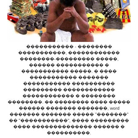
����������� - ��������
�����������, ������������
��������-��������� �����,
������ ����������� �
����������� �����. � ����
����������� �������
����������� ����������
��������� ������������
������������ � ��������
��������. �� �������� ���� �����
������ ������� �������, word
������� ������� ����� "�������"
�� "�����������", ���� ���������
���� �������������� ������ �
����������.