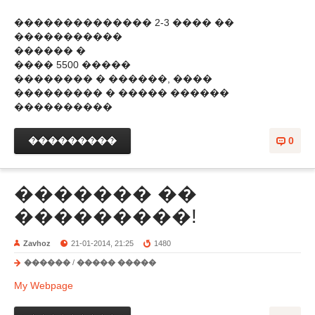
�������������� 2-3 ���� ��
�����������
������ �
���� 5500 �����
�������� � ������, ����
��������� � ����� ������
����������
���������
0
������� ��
���������!
Zavhoz
21-01-2014, 21:25
1480
������
/
����� �����
My Webpage