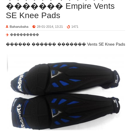
������� Empire Vents
SE Knee Pads
Baharubaha
28-01-2014, 13:21
1471
���������
������ ������ ������� Vents SE Knee Pads