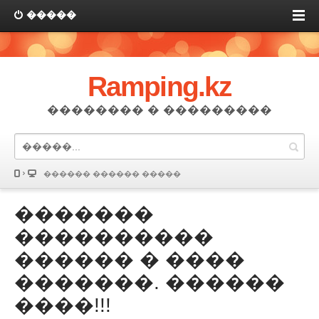
�����
Ramping.kz
�������� � ���������
������ ������ �����
�������
����������
������ � ����
�������. ������
����!!!