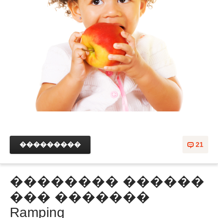
���������
21
�������� ������
��� �������
Ramping