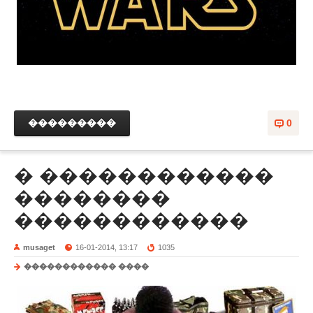
���������
0
� ������������
��������
������������
musaget
16-01-2014, 13:17
1035
������������ ����