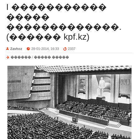
I �����������
�����
�������������.
(������ kpf.kz)
Zavhoz
28-01-2014, 16:33
2337
������
/
����� �����