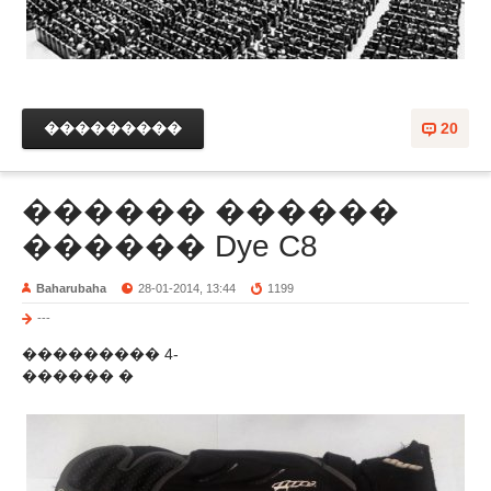
���������
20
������ ������
������ Dye C8
Baharubaha
28-01-2014, 13:44
1199
---
��������� 4-
������ �