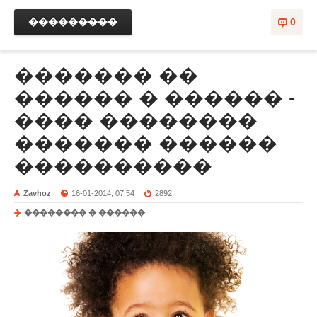
���������
0
������� ��
������ � ������ -
���� ��������
������� ������
����������
Zavhoz
16-01-2014, 07:54
2892
�������� � ������