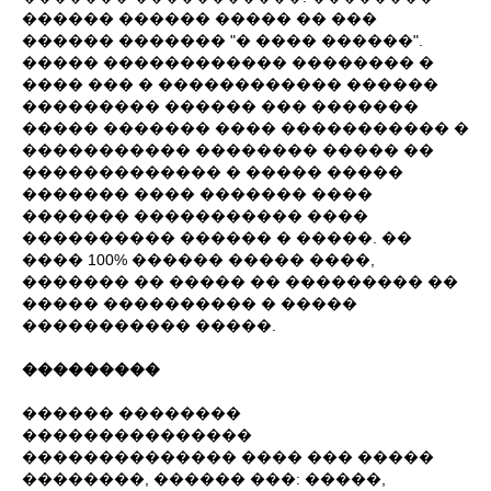
������ ������ ����� �� ���
������ ������� "� ���� ������".
����� ������������ �������� �
���� ��� � ������������ ������
��������� ������ ��� �������
����� ������� ���� ����������� �
����������� �������� ����� ��
������������� � ����� �����
������� ���� ������� ����
������� ����������� ����
���������� ������ � �����. ��
���� 100% ������ ����� ����,
������� �� ����� �� ��������� ��
����� ���������� � �����
����������� �����.
���������
������ ��������
���������������
�������������� ���� ��� �����
��������, ������ ���: �����,