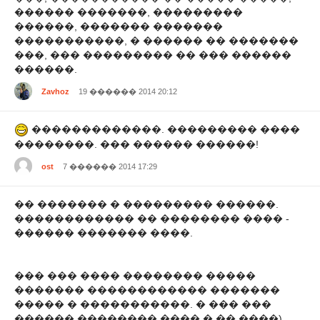
������ �������, ���������
������, ������� �������
�����������, � ������ �� �������
���, ��� ��������� �� ��� ������
������.
Zavhoz
19 ������ 2014 20:12
�������������. ��������� ����
��������. ��� ������ ������!
ost
7 ������ 2014 17:29
�� ������� � ��������� ������.
������������ �� �������� ���� -
������ ������� ����.
��� ��� ���� �������� �����
������� ������������ �������
����� � �����������. � ��� ���
������ �������� ���� � �� ����)