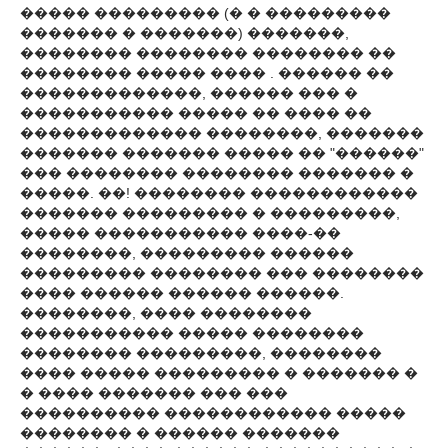
����� ��������� (� � ���������
������� � �������) �������,
�������� �������� �������� ��
�������� ����� ���� . ������ ��
�������������, ������ ��� �
����������� ����� �� ���� ��
������������� ��������, �������
������� ������� ����� �� "������"
��� �������� �������� ������� �
�����. ��! �������� ������������
������� ��������� � ���������,
����� ����������� ����-��
��������, ��������� ������
��������� �������� ��� ��������
���� ������ ������ ������.
��������, ���� ��������
����������� ����� ��������
�������� ���������, ��������
���� ����� ��������� � ������� �
� ���� ������� ��� ���
���������� ������������ �����
�������� � ������ �������