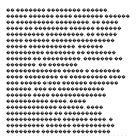
�� ������� �������� ������,
����� ������ ���� ������� ������
�� ��������� ��������, �� ����
���� �� �������� ������ ������
��������� ���������, �� �����
���� ������ ���������������
����� �����������. ������
��������� ������� �� �������
������ �� ���������, ������� ��
�������. �� �������
������������� ����� � �������
���� �������� �� ��������� ����
��� ����� �/��� ������ �������
������. ��� �� �����������
������ ���� �������������
���������� ����, ����
������������ ������, ����
����������� �� ���������
������������� ������ ����. �
��������� ������ ����������
�������� ������� ���������