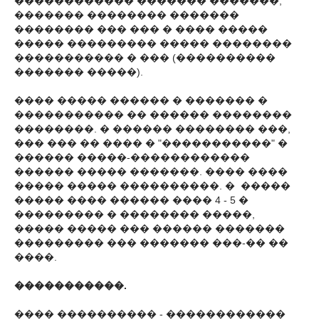
������������ ������� �������,
������� �������� �������
�������� ��� ��� � ���� �����
����� ��������� ����� ��������
����������� � ��� (����������
������� �����).
���� ����� ������ � ������� �
����������� �� ������ ��������
��������. � ������ �������� ���,
��� ��� �� ���� � "�����������" �
������ �����-������������
������ ����� �������. ���� ����
����� ����� ����������. � �����
����� ���� ������ ���� 4 - 5 �
��������� � �������� �����,
����� ����� ��� ������ �������
��������� ��� ������� ���-�� ��
����.
�����������.
���� ���������� - ������������