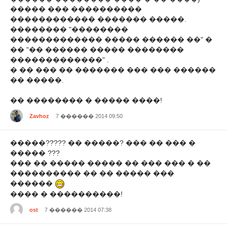
����� ��� ����������
������������ ������� �����.
�������� "��������
������������� ����� ������ ��" �
�� "�� ������ ����� ��������
�������������" .
� �� ��� �� ������� ��� ��� ������
�� �����.
�� �������� � ����� ����!
Zavhoz
7 ������ 2014 09:50
�����????? �� �����? ��� �� ��� �
����� ???
��� �� ����� ����� �� ��� ��� � ��
���������� �� �� ����� ���
������
���� � ����������!
ost
7 ������ 2014 07:38