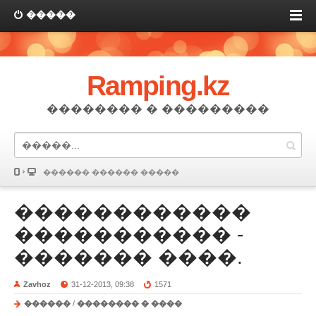
�����
Ramping.kz
�������� � ���������
������ ������ �����
������������
����������� -
������� ����.
Zavhoz
31-12-2013, 09:38
1571
������
/
�������� � ����