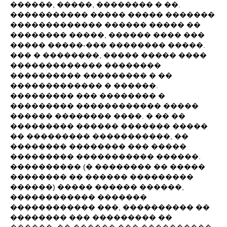
������, �����, �������� � ��.
����������� ����� ����� �������
������������� ������ ����� ��
�������� �����, ������ ���� ���
����� �����-��� �������� �����.
��� � ��������, ����� ����� ����
������������� ��������
���������� ��������� � ��
������������� � ������.
��������� ��� �������� �
��������� ������������ �����
������ �������� ����. � �� ��
��������� ������ ������� �����
�� ��������� �����������, ��
�������� �������� ��� �����
��������� ����������� ������.
���������� (� �������� �� �����
�������� �� ������ ���������
������) ����� ������ ������,
������������ �������
������������ ���, ���������� ��
�������� ��� ��������� ��