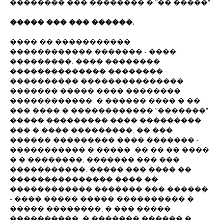
�������� ��� �������� � "�� �����"
����� ��� ��� ������.
���� �� �����������
������������ ������� - ����
���������. ���� ��������
�������������� �������� -
���������� ���������������
������� ����� ���� ��������
������������. � ������ ���� � ��
��� ���� � ������������ "�������"
����� ��������� ���� ���������
��� � ���� ���������. �� ���
������ ��������� ���� ������� -
����������� � �����. �� �� �� ����
� � ��������, ������� ��� ���
�����������. ����� ��� ���� ��
��������������� ���� ��
������������ ������� ��� ������
- ���� ����� ����� ���������� �
����� ��������, � ��� �����
����������. � ������� ������ �