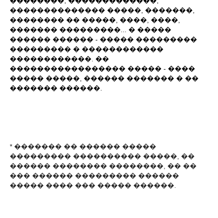
��������, �������������,
�������������� �����, �������,
�������� �� �����, ����, ����,
������� ���������... � �����
������ ������ - ����� ���������
��������� � ������������
������������. ��
����������������� ����� - ����
����� �����, ������ ������� � ��
������� ������.
* ������� �� ������ �����
��������� ���������� �����, ��
������ �������� ��������, �� ��
��� ������ ��������� ������
����� ���� ��� ����� ������.