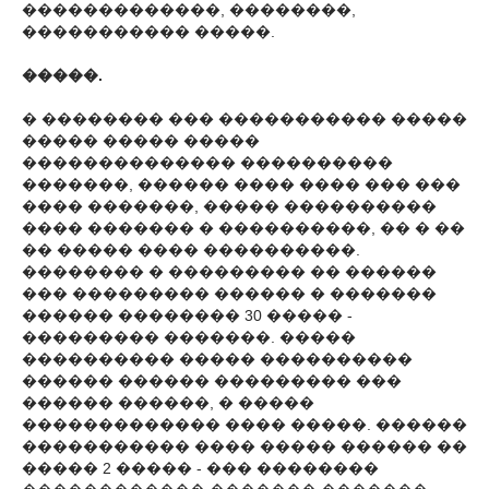
�������������, ��������,
����������� �����.
�����.
� �������� ��� ����������� �����
����� ����� �����
�������������� ����������
�������, ������ ���� ���� ��� ���
���� �������, ����� ����������
���� ������� � ����������, �� � ��
�� ����� ���� ����������.
�������� � ��������� �� ������
��� ��������� ������ � �������
������ �������� 30 ����� -
��������� �������. �����
���������� ����� ����������
������ ������ ��������� ���
������ ������, � �����
������������� ���� �����. ������
����������� ���� ����� ������ ��
����� 2 ����� - ��� ��������