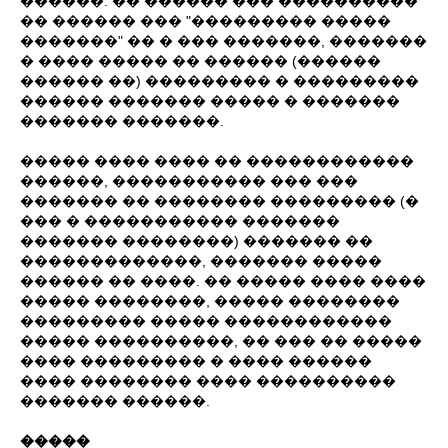
������. �� ������ ��� ����������
�� ������ ��� "��������� �����
�������" �� � ��� �������, �������
� ���� ����� �� ������ (������
������ ��) ��������� � ���������
������ ������� ����� � �������
������� �������.
����� ���� ���� �� ������������
������, ����������� ��� ���
������� �� �������� ��������� (�
��� � ����������� �������
������� ��������) ������� ��
�������������, ������� �����
������ �� ����. �� ����� ���� ����
����� ��������, ����� ��������
��������� ����� ������������
����� ����������, �� ��� �� �����
���� ��������� � ���� ������
���� �������� ���� ����������
������� ������.
�����