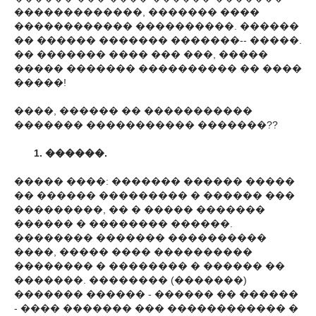
�������������, ������� ����
������������ ����������. ������
�� ������ ������� �������-- �����.
�� ������� ���� ��� ���, �����
����� ������� ���������� �� ����
�����!
����, ������ �� �����������
������� ����������� �������??
1. ������.
����� ����: ������� ������ �����
�� ������ ��������� � ������ ���
���������, �� � ����� �������
������ � �������� ������.
�������� ������� ����������
����, ����� ���� ����������
�������� � �������� � ������ ��
�������. �������� (�������)
������� ������ - ������ �� ������
- ���� ������� ��� ������������ �