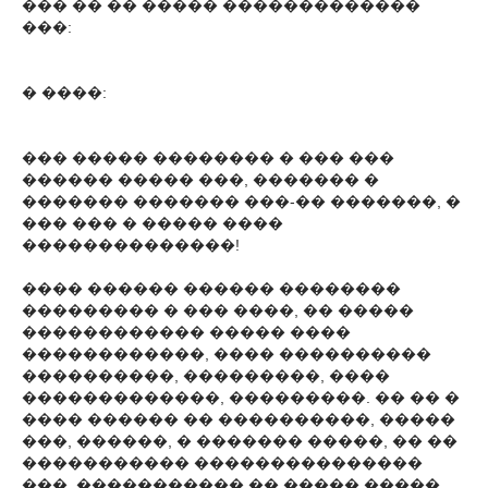
��� �� �� ����� �������������
���:
� ����:
��� ����� �������� � ��� ���
������ ����� ���, ������� �
������� ������� ���-�� �������, �
��� ��� � ����� ����
��������������!
���� ������ ������ ��������
��������� � ��� ����, �� �����
������������ ����� ����
������������, ���� ����������
����������, ���������, ����
�������������, ���������. �� �� �
���� ������ �� ����������, �����
���, ������, � ������� �����, �� ��
����������� ���������������
���, ����������� �� ����� �����,