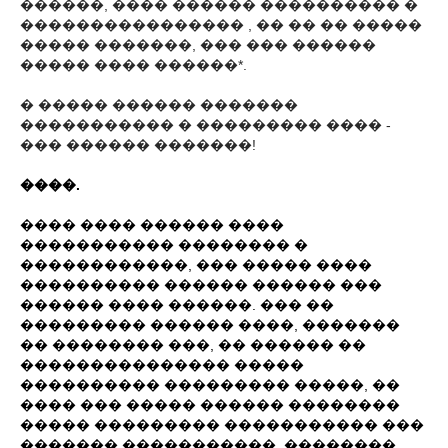
������, ���� ������ ���������� �
���������������� , �� �� �� �����
����� �������, ��� ��� ������
����� ���� ������*.
� ����� ������ �������
����������� � ��������� ���� -
��� ������ �������!
����.
���� ���� ������ ����
����������� �������� �
������������, ��� ����� ����
���������� ������ ������ ���
������ ���� ������. ��� ��
��������� ������ ����, �������
�� �������� ���, �� ������ ��
��������������� �����
���������� ��������� �����, ��
���� ��� ����� ������ ��������
����� ��������� ����������� ���
������� �����������. ��������