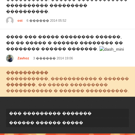
���������� ���������
����������.
ost
6 ������ 2014 05:52
���� ��� ����� �������� ������,
�� �� ����� � ������ �������� ��
�������� ������ �������.
Zavhoz
3 ������ 2014 19:06
����������
����������, ����������� � ������
�������
, �� ����� ���������
����������� � ������ ����������.
��� ��������� �������
������ ������ �����