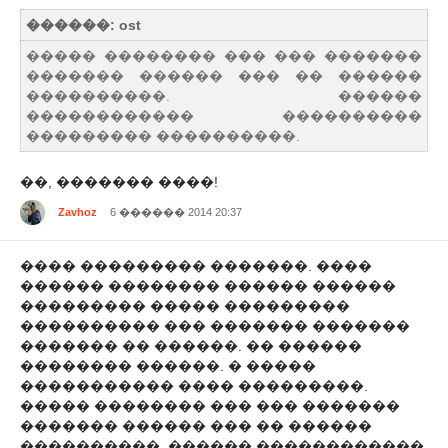
������: ost
����� �������� ��� ��� �������
������� ������ ��� �� ������
����������. ������
������������ ����������
��������� ����������.
��, ������� ����!
Zavhoz
6 ������ 2014 20:37
���� ��������� �������. ����
������ �������� ������ ������
��������� ����� ���������
���������� ��� ������� �������
������� �� ������. �� ������
�������� ������. � �����
����������� ���� ���������.
����� �������� ��� ��� �������
������� ������ ��� �� ������
����������. ������ ������������