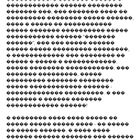
������������ ������ ��������
������� ���, ��� ������� ���� ��
��������� �������� ����� ������,
���� � ����� �� �����������
����� ������� ���������� �����
����������� ������ "�������
������", ��� ��� ����� ������
����� ����� ��������� ��������,
� ������������ ��� �������� ��
����� � ����� � ������������.
����� �������� �����������, ���
������� ���������, �����
��������� ������� ��������
����� ������������ ������ -
������������� ���������. � ���
������� � ������ �������
������������ ������!
� �������� ���� ���� ����� ��
����� ����� ����� ���� - �� �����
�� ����� ������. � ���� ����
������ ������ ������� ��� ������