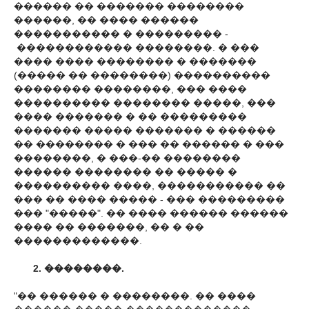
������ �� ������� ��������
������, �� ���� ������
����������� � ��������� -
������������ ��������. � ���
���� ���� �������� � �������
(����� �� ��������) ����������
�������� ��������, ��� ����
���������� �������� �����, ���
���� ������� � �� ���������
������� ����� ������� � ������
�� �������� � ��� �� ������ � ���
��������, � ���-�� ��������
������ �������� �� ����� �
���������� ����, ����������� ��
��� �� ���� ����� - ��� ���������
��� "�����". �� ���� ������ ������
���� �� �������, �� � ��
�������������.
2. ��������.
"�� ������ � ��������. �� ����