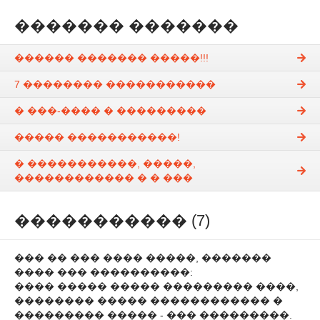
������� �������
������ ������� �����!!!
7 �������� �����������
� ���-���� � ���������
����� �����������!
� �����������, �����,
������������ � � ���
����������� (7)
��� �� ��� ���� �����, �������
���� ��� ����������:
���� ����� ����� ��������� ����,
�������� ����� ������������ �
��������� ����� - ��� ���������.