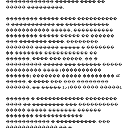
������������ ������ ���� ��
����� ���������.
�������� ����� ���� ����������:
� ����������� �� �����������
����������� �����, ����������
�������� ����� ����� �� ������
��� ������� ����. ��������:
������� ������ ����� � �������
�� ������� ����������� ��
������, ���� ��� �����, �� �
��������� ����� ��� ������ �����
��������� ���� (����������
������) ������� ����� �������� 40
�����, � ���� ��� ��� ��������
������, �� ����� 15 (��� ���� �����).
������ � ������������ ��������
���� �� �������� ��� ����������
����� ����� ������� ������
������� ������������
����������� � ����������. ���
������������� �� �