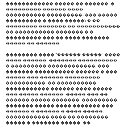
������������ ����� �� ������. �
��������� ������ ����
���������� ��������� (��� �����
��������� � ���� �����) � ��
�������� ������� �� �����������
�� ���������� ������� � �
��������� ��� �� ���� �������
����� �� ������.
�������� ���� "������ �����" ����
���� ������, ������� ����������
� ��������� ������������, ���
������� ���������� ������ � ���
����� ��� ������ ���������
����������, �� ����������
����������� ������ ���� �����
��� ����� ������. ����� ��� ��
������ ����� �������, ���������
������� ����� ���� ������� ���
������ � ������ � ���� �����.
����������� ���� �� ��������
����� � ������� �����, ��