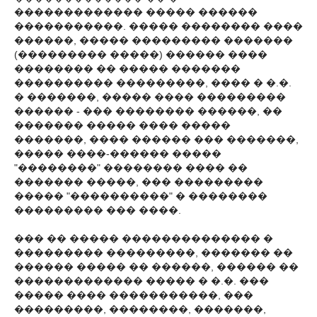
������������� ����� ������
�����������. ����� �������� ����
������, ����� ��������� �������
(��������� �����) ������ ����
�������� �� ����� �������
���������� ���������, ���� � �.�.
� �������, ����� ���� ���������
������ - ��� �������� ������, ��
������� ����� ���� �����
�������, ���� ������ ��� �������,
����� ����-������ �����
"��������" �������� ���� ��
������� �����, ��� ���������
����� "����������" � ��������
��������� ��� ����.
��� �� ����� �������������� �
��������� ���������, ������� ��
������ ����� �� ������, ������ ��
������������� ����� � �.�. ���
����� ���� �����������, ���
���������, ��������, �������,