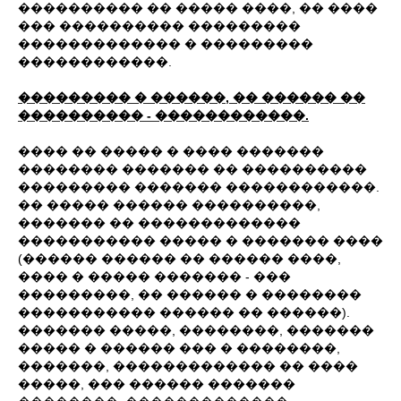
���������� �� ����� ����, �� ����
��� ���������� ���������
������������� � ���������
������������.
��������� � ������, �� ������ ��
���������� - ������������.
���� �� ����� � ���� �������
�������� ������� �� ����������
��������� ������� ������������.
�� ����� ������ ����������,
������� �� �������������
����������� ����� � ������� ����
(������ ������ �� ������ ����,
���� � ����� ������� - ���
���������, �� ������ � ��������
����������� ������ �� ������).
������� �����, ��������, �������
����� � ������ ��� � ��������,
�������, ������������� �� ����
�����, ��� ������ �������