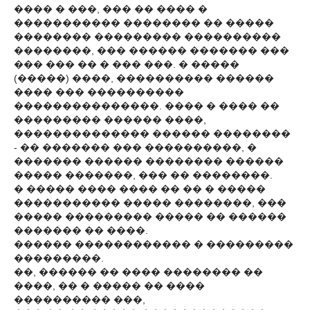
���� � ���, ��� �� ���� �
����������� �������� �� �����
�������� ��������� ����������
��������, ��� ������ ������� ���
��� ��� �� � ��� ���. � �����
(�����) ����, ���������� ������
���� ��� ����������
���������������. ���� � ���� ��
��������� ������ ����,
�������������� ������ ��������
- �� ������� ��� ����������, �
������� ������ �������� ������
����� �������, ��� �� ��������.
� ����� ���� ���� �� �� � �����
����������� ����� ��������, ���
����� ��������� ����� �� ������
������� �� ����.
������ ������������ � ���������
���������.
��, ������ �� ���� �������� ��
����, �� � ����� �� ����
���������� ���,