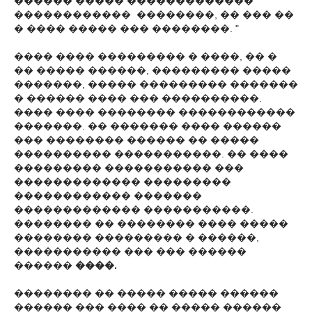
������ ����� �������������
������������ ��������, �� ��� ��
� ���� ����� ��� ��������. "
���� ���� ��������� � ����, �� �
�� ����� ������, ��������� �����
�������, ����� ��������� �������
� ������ ���� ��� ����������.
���� ���� �������� ������������
�������. �� ������� ���� ������
��� �������� ������ �� �����
���������� �����������. �� ����
��������� ����������� ���
������������� ���������
������������ �������
������������� �����������.
�������� �� �������� ���� �����
�������� ��������� � ������,
����������� ��� ��� ������
������
����.
�������� �� ����� ����� ������
������ ��� ���� �� ����� ������