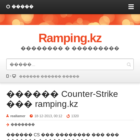
�����
Ramping.kz
�������� � ���������
������ ������ �����
������ Counter-Strike
��� ramping.kz
reallamer
18-12-2013, 00:12
1320
�������
������ CS ��� �������� ��� ���