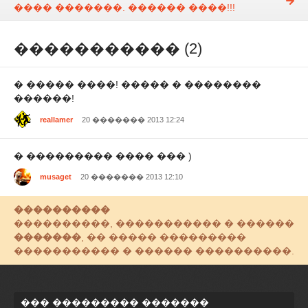
���� �������. ������ ����!!!
����������� (2)
� ����� ����! ����� � ��������
������!
reallamer
20 ������� 2013 12:24
� ��������� ���� ��� )
musaget
20 ������� 2013 12:10
����������
����������, ����������� � ������
�������
, �� ����� ���������
����������� � ������ ����������.
��� ��������� �������