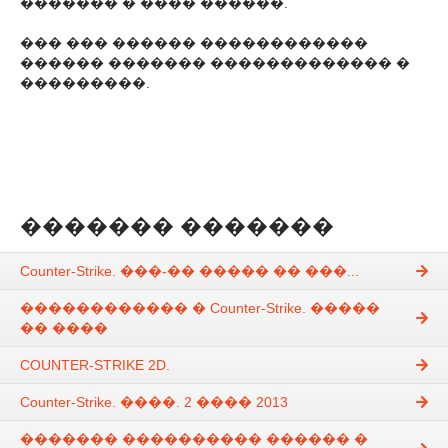
������� � ���� ������.
��� ��� ������ ������������
������ ������� ������������� �
���������.
������� �������
Counter-Strike. ���-�� ����� �� ���...
������������ � Counter-Strike. �����
�� ����
COUNTER-STRIKE 2D.
Counter-Strike. ����. 2 ���� 2013
������� ���������� ������ �