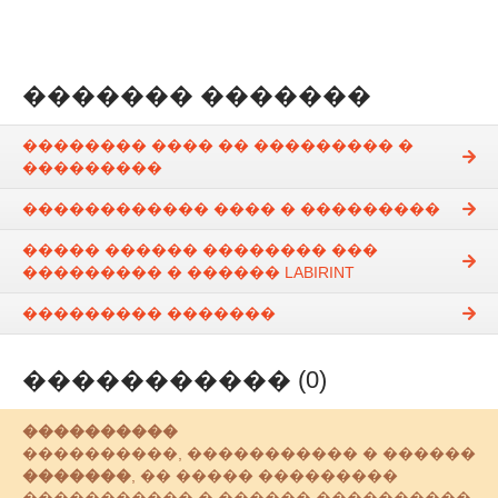
������� �������
�������� ���� �� ��������� �
���������
������������ ���� � ���������
����� ������ �������� ���
��������� � ������ LABIRINT
��������� �������
����������� (0)
����������
����������, ����������� � ������
�������
, �� ����� ���������