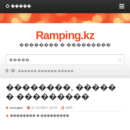
�����
Ramping.kz
�������� � ���������
������ ������ �����
��������, �����
� ���������
musaget
17-12-2017, 22:21
1047
�������� � ���������